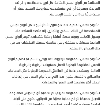
المختلفة من ألواح الجبس المتاحة. كل نوع له خصائصه وأغراضه
الفريدة، ومعرفة أي نوع ستستخدمه لمشروعك المحدد يمكن أن
يحدث فرقًا كبيرًا في النتيجة الإجمالية.
1. ألواح الجبس العادية: هذا هو النوع الأكثر شيوعًا من ألواح الجبس
المستخدمة في البناء السكني والتجاري. إنه متعدد الاستخدامات
وسهل التركيب ويوفر سطحًا أملسًا ومتينًا للتشطيب. تتوفر ألواح الجبس
العادية بسماكات مختلفة وهي مناسبة لمعظم التطبيقات، بما في
ذلك الجدران والأسقف.
2. ألواح الجبس المقاومة للرطوبة: كما يوحي الاسم، تم تصميم ألواح
الجبس المقاومة للرطوبة لتحمل مستويات الرطوبة والرطوبة
العالية. ويستخدم عادة في المناطق المعرضة للرطوبة مثل الحمامات
والمطابخ والأقبية. يحتوي هذا النوع من ألواح الجبس على إضافات
تجعله أكثر مقاومة لنمو العفن والفطريات.
3. ألواح الجبس المقاومة للحريق: تم تصميم ألواح الجبس المقاومة
للحريق خصيصًا لتوفير حماية معززة من الحرائق. يحتوي على ألياف
زجاجية ومواد مضافة أخرى تساعده على مقاومة انتشار اللهب