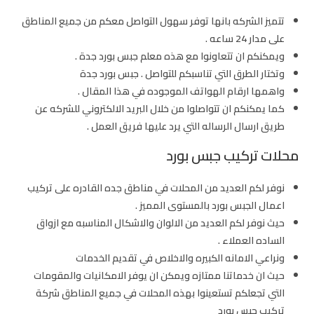
تتميز الشركه بانها توفر سهول التواصل معكم من جميع المناطق
على مدار 24 ساعه .
ويمكنكم ان تتعاونوا مع هذه
معلم جبس بورد جدة
.
وتختار الطرق التي تناسبكم للتواصل . جبس بورد جدة
واهمها ارقام الهواتف الموجوده في هذا المقال .
كما يمكنكم ان تتواصلوا من خلال البريد الالكتروني للشركه عن
طريق ارسال الرساله التي يرد عليها فريق العمل .
محلات تركيب جبس بورد
نوفر لكم العديد من المحلات في مناطق جده القادره على تركيب
اعمال الجبس بورد بالمستوى المميز .
حيث نوفر لكم العديد من الالوان والاشكال المناسبه مع ازواق
الساده العملاء .
ونراعي الامانه الكبيره والاخلاص في تقديم الخدمات
حيث ان خدماتنا ممتازه ويمكن ان يوفر الامكانيات والمقومات
التي تجعلكم تستعينوا بهذه المحلات في جميع المناطق شركة
تركيب جبس بورد