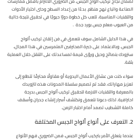
لضمان نجاح تركيب ألواح الجبس، من الضروري الالتزام بأفضل ممارسات
الصناعة واتباع نهج منظم. بدءًا من إعداد السطح وحتى اختيار الأدوات
والتقنيات المناسبة، تلعب كل خطوة دورًا حيويًا في تحقيق نتيجة خالية
من العيوب
معلم جبس بورد جدة
.
في هذا الدليل الشامل سوف نتعمق في فن إتقان تركيب ألواح
الجبس. وبالاعتماد على خبرة المحترفين المتمرسين في هذا المجال،
سنزودك بنصائح وحيل ورؤى قيمة لمساعدتك على التنقل خلال العملية
بثقة.
سواء كنت من عشاق الأعمال اليدوية أو مقاولًا محترفًا تتطلع إلى
تعزيز مهاراتك، فقد تم تصميم سلسلة المدونات هذه لتزويدك
بالمعرفة والتقنيات اللازمة لتحقيق تركيب ألواح الجبس بدرجة
احترافية. لذلك دعونا نتعمق ونكتشف أسرار إنشاء جدران وأسقف
كاملة التشطيب تصمد أمام اختبار الزمن.
2. التعرف على أنواع ألواح الجبس المختلفة
عندما يتعلق الأمر بتركيب ألواح الجبس، فمن الضروري فهم الأنواع