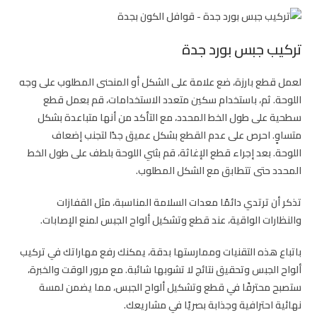
تركيب جبس بورد جدة
لعمل قطع بارزة، ضع علامة على الشكل أو المنحنى المطلوب على وجه
اللوحة. ثم، باستخدام سكين متعدد الاستخدامات، قم بعمل قطع
سطحية على طول الخط المحدد، مع التأكد من أنها متباعدة بشكل
متساوٍ. احرص على عدم القطع بشكل عميق جدًا لتجنب إضعاف
اللوحة. بعد إجراء قطع الإغاثة، قم بثني اللوحة بلطف على طول الخط
المحدد حتى تتطابق مع الشكل المطلوب.
تذكر أن ترتدي دائمًا معدات السلامة المناسبة، مثل القفازات
والنظارات الواقية، عند قطع وتشكيل ألواح الجبس لمنع الإصابات.
باتباع هذه التقنيات وممارستها بدقة، يمكنك رفع مهاراتك في تركيب
ألواح الجبس وتحقيق نتائج لا تشوبها شائبة. مع مرور الوقت والخبرة،
ستصبح محترفًا في قطع وتشكيل ألواح الجبس، مما يضمن لمسة
نهائية احترافية وجذابة بصريًا في مشاريعك.