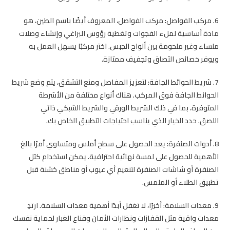
6. مركب الفواصل:
مركب الفواصل، المعروف أيضًا باسم الطين، هو
مادة أساسية لملء الفجوات وتغطية رؤوس البراغي وإنشاء وصلات
ملساء وغير ملحومة بين ألواح الجبس. اختر مركبًا يسهل العمل به
ويوفر خصائص التصاق وتجفيف ممتازة.
7. شريط الحوائط الجافة:
لتعزيز المفاصل ومنع التشقق، يتم وضع شريط
الحوائط الجافة فوق المركب. هناك أنواع مختلفة من الأشرطة
المتوفرة، بما في ذلك الشريط الورقي والشريط الشبكي ذاتي
اللصق. حدد الخيار الذي يناسب احتياجات التطبيق الخاص بك.
8. أدوات الصنفرة:
يعد الحصول على سطح أملس ومتساوي أمرًا بالغ
الأهمية للحصول على لمسة نهائية احترافية. يمكن استخدام كتل
الصنفرة أو شاشات الصنفرة لتنعيم أي عيوب أو مناطق خشنة قبل
تطبيق الطلاء أو الملمس.
9. معدات السلامة:
أخيرًا، لا تغفل أبدًا أهمية معدات السلامة. ارتدِ
معدات واقية مثل القفازات ونظارات الأمان وقناع الغبار لحماية نفسك