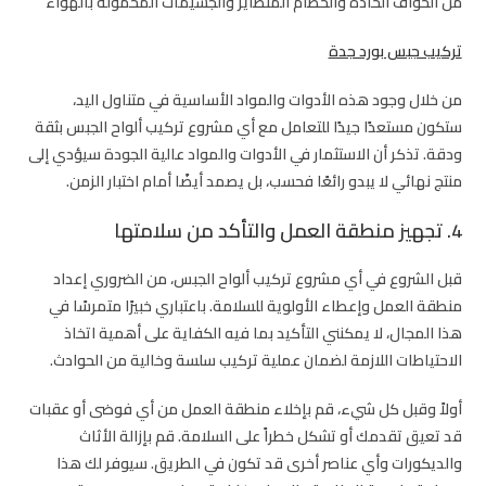
من الحواف الحادة والحطام المتطاير والجسيمات المحمولة بالهواء
تركيب جبس بورد جدة
من خلال وجود هذه الأدوات والمواد الأساسية في متناول اليد،
ستكون مستعدًا جيدًا للتعامل مع أي مشروع تركيب ألواح الجبس بثقة
ودقة. تذكر أن الاستثمار في الأدوات والمواد عالية الجودة سيؤدي إلى
منتج نهائي لا يبدو رائعًا فحسب، بل يصمد أيضًا أمام اختبار الزمن.
4. تجهيز منطقة العمل والتأكد من سلامتها
قبل الشروع في أي مشروع تركيب ألواح الجبس، من الضروري إعداد
منطقة العمل وإعطاء الأولوية للسلامة. باعتباري خبيرًا متمرسًا في
هذا المجال، لا يمكنني التأكيد بما فيه الكفاية على أهمية اتخاذ
الاحتياطات اللازمة لضمان عملية تركيب سلسة وخالية من الحوادث.
أولاً وقبل كل شيء، قم بإخلاء منطقة العمل من أي فوضى أو عقبات
قد تعيق تقدمك أو تشكل خطراً على السلامة. قم بإزالة الأثاث
والديكورات وأي عناصر أخرى قد تكون في الطريق. سيوفر لك هذا