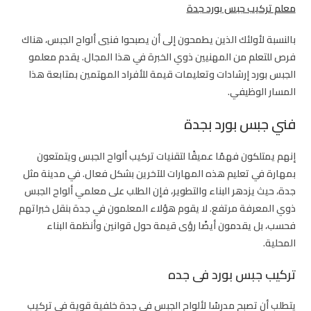
معلم تركيب جبس بورد جدة
بالنسبة لأولئك الذين يطمحون إلى أن يصبحوا فنيي ألواح الجبس، هناك
فرص للتعلم من المهنيين ذوي الخبرة في هذا المجال. يقدم معلمو
الجبس بورد إرشادات وتعليمات قيمة للأفراد المهتمين بمتابعة هذا
المسار الوظيفي.
فني جبس بورد بجدة
إنهم يمتلكون فهمًا عميقًا لتقنيات تركيب ألواح الجبس ويتمتعون
بمهارة في تعليم هذه المهارات للآخرين بشكل فعال. في مدينة مثل
جدة، حيث يزدهر البناء والتطوير، فإن الطلب على معلمي ألواح الجبس
ذوي المعرفة مرتفع. لا يقوم هؤلاء المعلمون في جدة بنقل خبراتهم
فحسب، بل يقدمون أيضًا رؤى قيمة حول قوانين وأنظمة البناء
المحلية.
تركيب جبس بورد فى جده
يتطلب أن تصبح مدرسًا لألواح الجبس في جدة خلفية قوية في تركيب