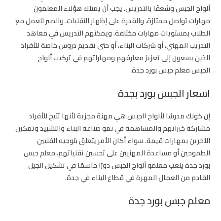
ألواح الجبس وشغفًا بالتدريس. يجب أن يمتلك هؤلاء المعلمون
مهارات تواصل ممتازة، والقدرة على إظهار التقنيات، والصبر للعمل مع
الطلاب بمستويات مهارات مختلفة. ويمكنهم التدريس في معاهد
التدريب المهني، أو شركات البناء، أو حتى تقديم دروس خاصة للأفراد
الذين يسعون إلى تعزيز معارفهم ومهاراتهم في تركيب ألواح
الجبس
معلم جبس بورد جدة
.
اسعار الجبس بورد بجدة
إن كونك مدرسًا لألواح الجبس هي مهنة مجزية لأنها تتيح للأفراد
مشاركة خبراتهم والمساهمة في نمو صناعة البناء والتشييد وتمكين
الآخرين بمهارات قيمة. سواء أكان الأمر يتعلق بتوجيه الفنيين
الطموحين أو مساعدة المهنيين على تحسين تقنياتهم،
معلم جبس
بورد جدة
يلعب معلمو ألواح الجبس دورًا حاسمًا في تشكيل الجيل
القادم من العمال المهرة في قطاع البناء في جدة.
معلم جبس بورد جدة