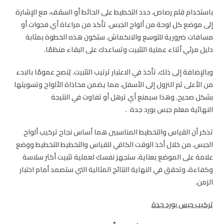
باستخدام قلم رصاص، حدد التخطيط على الحائط أو السقف، مع الإشارة
إلى موضع كل لوحة من ألواح الجبس. تأكد من مراعاة أي فجوات أو
مسافات ضرورية للتوسع والانكماش. ستكون هذه الخطوة بمثابة
دليل مرئي أثناء عملية التثبيت وتساعدك على البقاء منظمًا.
وبالإضافة إلى ذلك، تأخذ في الاعتبار ترتيب التثبيت. يُنصح عمومًا بالبدء
من الأعلى ثم النزول إلى الأسفل، مما يضمن محاذاة الألواح وتسويتها
بشكل صحيح. وهذا سيمنع أي ترهل أو تفاوت في النتيجة
النهائية
معلم جبس بورد جدة
.
تذكر أن القياس والتخطيط المناسبين هما أساس نجاح تركيب ألواح
الجبس. من خلال أخذ الوقت الكافي للقياس والتخطيط للتخطيط ووضع
علامة على الموضع بعناية، ستجهز نفسك لعملية تثبيت أكثر سلاسة
وكفاءة، وتحقق في النهاية النتائج المثالية التي ستصمد أمام اختبار
الزمن.
تركيب جبس بورد جدة