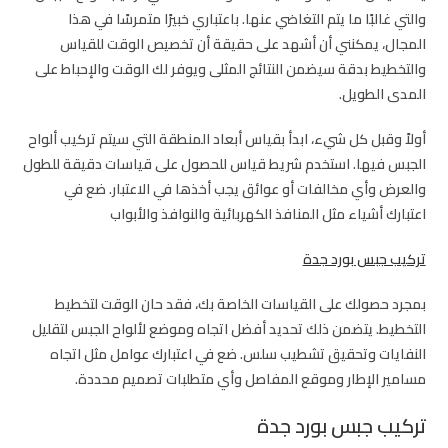
والتي غالبًا ما يتم التغاضي عنها. باعتباري خبيرًا متمرسًا في هذا
المجال، يمكنني أن أشهد على حقيقة أن تخصيص الوقت للقياس
والتخطيط بدقة سيضمن النتائج المثلى ويوفر لك الوقت والإحباط على
المدى الطويل.
أولاً وقبل كل شيء، ابدأ بقياس أبعاد المنطقة التي سيتم تركيب ألواح
الجبس فيها. استخدم شريط قياس للحصول على قياسات دقيقة للطول
والعرض وأي مخالفات أو عوائق يجب أخذها في الاعتبار. ضع في
اعتبارك أشياء مثل المنافذ الكهربائية والنوافذ والأبواب
تركيب جبس بورد جدة
بمجرد حصولك على القياسات الخاصة بك، فقد حان الوقت لتخطيط
التخطيط. يتضمن ذلك تحديد أفضل اتجاه وموضع لألواح الجبس لتقليل
النفايات وتحقيق تشطيب سلس. ضع في اعتبارك عوامل مثل اتجاه
مسامير الإطار وموقع المفاصل وأي متطلبات تصميم محددة.
تركيب جبس بورد جدة