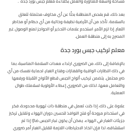
مساحة واسعة للمناورة والعمل بكفاءة
معلم جبس بورد جدة
.
بعد ذلك، قم بفحص المنطقة بحثًا عن أي مخاوف محتملة تتعلق
بالسلامة. تأكد من أن الأرضية نظيفة وخالية من أي حطام أو مخاطر
التعثر. إذا لزم الأمر، استخدم علامات التحذير أو الحواجز لمنع الوصول غير
المصرح به إلى منطقة العمل.
معلم تركيب جبس بورد جدة
بالإضافة إلى ذلك، من الضروري ارتداء معدات السلامة المناسبة، بما
في ذلك النظارات الواقية والقفازات وقناع الغبار، لحماية نفسك من أي
ضرر محتمل. يتضمن تركيب ألواح الجبس قطع الألواح الثقيلة ورفعها
والتعامل معها، لذلك من الضروري إعطاء الأولوية لسلامتك طوال
العملية.
علاوة على ذلك، إذا كنت تعمل في منطقة ذات تهوية محدودة، فكر
في استخدام مروحة أو فتح النوافذ لتحسين دوران الهواء وتقليل تركيز
جزيئات الغبار في الهواء. يمكن أن يكون غبار الجبس ضارًا إذا تم
استنشاقه، لذا فإن اتخاذ الاحتياطات اللازمة لتقليل الغبار أمر ضروري