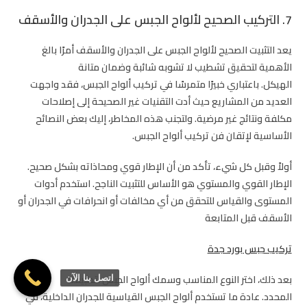
7. التركيب الصحيح لألواح الجبس على الجدران والأسقف
يعد التثبيت الصحيح لألواح الجبس على الجدران والأسقف أمرًا بالغ
الأهمية لتحقيق تشطيب لا تشوبه شائبة وضمان متانة
الهيكل. باعتباري خبيرًا متمرسًا في تركيب ألواح الجبس، فقد واجهت
العديد من المشاريع حيث أدت التقنيات غير الصحيحة إلى إصلاحات
مكلفة ونتائج غير مرضية. ولتجنب هذه المخاطر، إليك بعض النصائح
الأساسية لإتقان فن تركيب ألواح الجبس.
أولاً وقبل كل شيء، تأكد من أن الإطار قوي ومحاذاته بشكل صحيح.
الإطار القوي والمستوي هو الأساس للتثبيت الناجح. استخدم أدوات
المستوى والقياس للتحقق من أي مخالفات أو انحرافات في الجدران أو
الأسقف قبل المتابعة
تركيب جبس بورد جدة
بعد ذلك، اختر النوع المناسب وسمك ألواح الجبس لتطبيقك
اتصل بنا الآن
المحدد. عادة ما تستخدم ألواح الجبس القياسية للجدران الداخلية، في