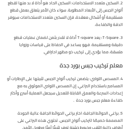
2. السكين متعدد الاستخدامات:
السكين الحاد هو أداة لا بد منها لقطع
ألواح الجبس إلى الأبعاد المطلوبة. سواء كان الأمر يتعلق بعمل قطع
مستقيمة أو أشكال معقدة، فإن السكين متعدد الاستخدامات سيوفر
الدقة والكفاءة.
3. T-Square:
يعد T-square أداة لا تقدر بثمن لضمان عمليات قطع
دقيقة ومستقيمة. فهو يساعد في الحفاظ على قياسات وزوايا
متسقة، مما يؤدي إلى تركيب ذو مظهر احترافي.
معلم تركيب جبس بورد جدة
4. المسدس اللولبي:
يتضمن تركيب ألواح الجبس تثبيتها على الإطارات أو
المسامير باستخدام البراغي. إن المسدس اللولبي الموثوق به مع
إعدادات السرعة والعمق القابلة للتعديل سيجعل العملية أسرع وأكثر
كفاءة
معلم جبس بورد جدة
.
5. براغي الحوائط الجافة:
اختر براغي الحوائط الجافة عالية الجودة
المصممة خصيصًا لتركيب ألواح الجبس. تحتوي هذه البراغي على
أطراف ذاتية الثقب وخيوط خشنة توفر تثبيتًا آمنًا وطويل الأمد.