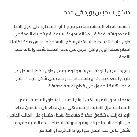
ديكورات جبس بورد فى جده
بالنسبة للقطع المستقيمة، ضع مربع T أو المسطرة على طول الخط
المحدد وثبته بقوة في مكانه. بحركة سريعة، قم بتحريك اللوحة على
طول حافة المسطرة باستخدام سكين الاستخدام. مارس ضغطًا كافيًا
لقطع سطح الورق ولكن احرص على عدم الضغط بشدة وإتلاف قلب
اللوحة.
بمجرد تسجيل اللوحة، قم بتثبيتها بعناية على طول الخط المسجل عن
طريق الضغط بيديك أو باستخدام جدار جاف على شكل حرف T. تتيح
هذه التقنية الحصول على قطع نظيفة ودقيقة.
عندما يتعلق الأمر بتشكيل ألواح الجبس للمناطق المنحنية أو غير
المنتظمة، فإن التقنية الرئيسية هي عمل قطع بارزة. تتضمن قطع
الإغاثة إنشاء شقوق صغيرة متباعدة بشكل متساوٍ على الجانب الخلفي
من اللوحة للسماح بالمرونة وسهولة الانحناء. هذه التقنية مفيدة
بشكل خاص عند العمل مع الزوايا الدائرية أو القناطر.