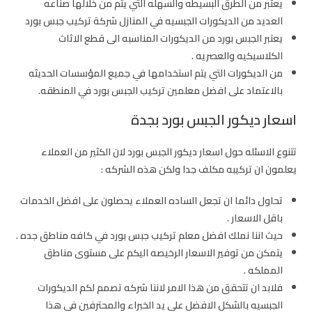
يعتبر من الطرق البسيطه والسهله التي يتم من خلالها صناعه
العديد من الديكورات الجبسيه في المنازل شركة تركيب جبس بورد
يعتبر الجبس بورد من الديكورات المناسبه الى قطع الاثاث
الكلاسيكيه والعصريه .
من الديكورات التي يتم استخدامها في جميع المؤسسات الحديثه
بالاعتماد على ا
فضل معلمين تركيب الجبس بورد
في المنطقه.
اسعار ديكور الجبس بورد بجدة
تتنوع الاسئله حول اسعار ديكور الجبس بورد لان الكثير من العملاء
يعلمون ان تركيبه مكلف جدا ولكن هذه الشركه :
تحاول دائما ان تجعل الساده العملاء يحصلون على افضل الخدمات
باقل الاسعار .
حيث اننا نملك
افضل معلم تركيب جبس بورد
في كافه مناطق جده .
يتمكن من توفير الاسعار الرخيصه اليكم على مستوى مناطق
المملكه .
فلابد ان تتحقق من هذا الامر لاننا شركه تصمم لكم الديكورات
الجبسيه بالشكل الافضل على يد الخبراء والمحترفين في هذا