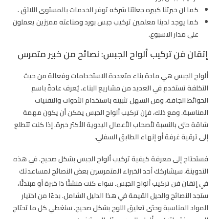
كما ان خبرتنا كبيره جعلتنا شركه توفر الخدمات بالمستوى اللائق .
كما يوجد لدينا معلمين تركيب جبس بورد وصناعته مميزين يعملون
على مدار الاسبوع.
إتقان فن تركيب ألواح الجبس: نصائح من خبير متمرس
ألواح الجبس هي مادة بناء متعددة الاستخدامات وفعالة من حيث
التكلفة تستخدم في العديد من مشاريع البناء. يُعرف عادةً باسم
الحوائط الجافة، ومن السهل تثبيته باستخدام الأدوات والتقنيات
المناسبة. ومع ذلك، فإن تركيب ألواح الجبس يمكن أن يكون مهمة
شاقة حتى بالنسبة لأصحاب الأعمال اليدوية الأكثر خبرة. إذا كنت تتطلع
إلى ترقية غرفة أو إنهاء الطابق السفلي،
فستحتاج إلى معرفة كيفية تركيب ألواح الجبس بشكل صحيح. في هذه
التدوينة، سيشاركك أحد الخبراء المتمرسين بعض النصائح لمساعدتك
في إتقان فن تركيب ألواح الجبس. سواء كنت منشئًا ذا خبرة أو مبتدئًا،
ستجد النصائح والحيل القيمة في هذا الدليل الشامل. بدءًا من اختيار
المواد المناسبة وحتى تعليق اللوح بشكل صحيح، سنغطي كل ما تحتاج