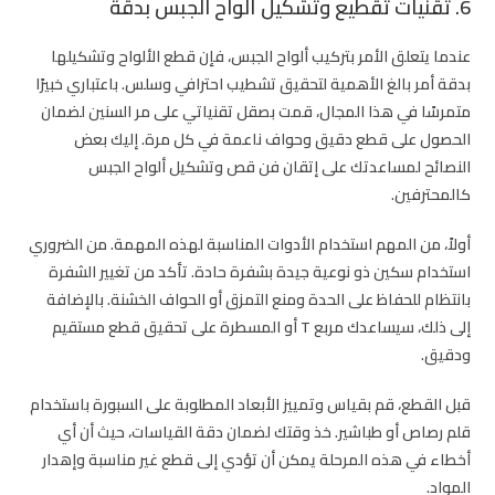
6. تقنيات تقطيع وتشكيل ألواح الجبس بدقة
عندما يتعلق الأمر بتركيب ألواح الجبس، فإن قطع الألواح وتشكيلها
بدقة أمر بالغ الأهمية لتحقيق تشطيب احترافي وسلس. باعتباري خبيرًا
متمرسًا في هذا المجال، قمت بصقل تقنياتي على مر السنين لضمان
الحصول على قطع دقيق وحواف ناعمة في كل مرة. إليك بعض
النصائح لمساعدتك على إتقان فن قص وتشكيل ألواح الجبس
كالمحترفين.
أولاً، من المهم استخدام الأدوات المناسبة لهذه المهمة. من الضروري
استخدام سكين ذو نوعية جيدة بشفرة حادة. تأكد من تغيير الشفرة
بانتظام للحفاظ على الحدة ومنع التمزق أو الحواف الخشنة. بالإضافة
إلى ذلك، سيساعدك مربع T أو المسطرة على تحقيق قطع مستقيم
ودقيق.
قبل القطع، قم بقياس وتمييز الأبعاد المطلوبة على السبورة باستخدام
قلم رصاص أو طباشير. خذ وقتك لضمان دقة القياسات، حيث أن أي
أخطاء في هذه المرحلة يمكن أن تؤدي إلى قطع غير مناسبة وإهدار
المواد.