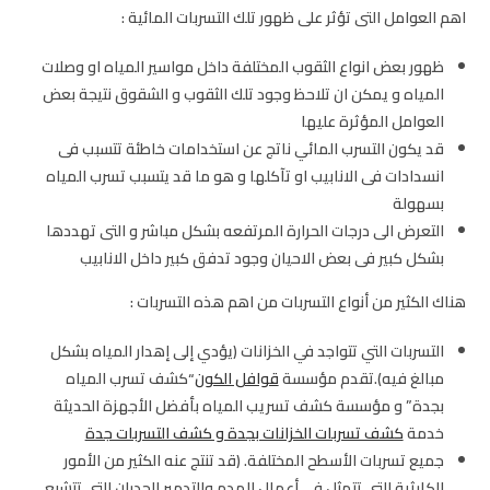
اهم العوامل التى تؤثر على ظهور تلك التسربات المائية :
ظهور بعض انواع الثقوب المختلفة داخل مواسير المياه او وصلات
المياه و يمكن ان تلاحظ وجود تلك الثقوب و الشقوق نتيجة بعض
العوامل المؤثرة عليها
قد يكون التسرب المائي ناتج عن استخدامات خاطئة تتسبب فى
انسدادات فى الانابيب او تآكلها و هو ما قد يتسبب تسرب المياه
بسهولة
التعرض الى درجات الحرارة المرتفعه بشكل مباشر و التى تهددها
بشكل كبير فى بعض الاحيان وجود تدفق كبير داخل الانابيب
هناك الكثير من أنواع التسربات من اهم هذه التسربات :
التسربات التي تتواجد في الخزانات (يؤدي إلى إهدار المياه بشكل
مبالغ فيه).تقدم مؤسسة
قوافل الكون
“كشف تسرب المياه
بجدة” و مؤسسة كشف تسريب المياه بأفضل الأجهزة الحديثة
خدمة
كشف تسربات الخزانات بجدة و كشف التسربات جدة
جميع تسربات الأسطح المختلفة. (قد تنتج عنه الكثير من الأمور
الكارثية التي تتمثل في أعمال الهدم والتدمير للجدران التي تتشبع