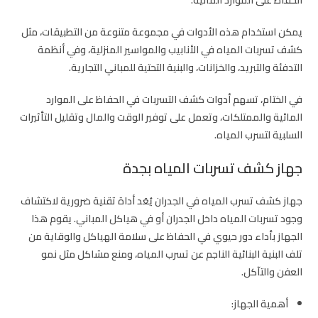
الحفاظ على الموارد المائية.
يمكن استخدام هذه الأدوات في مجموعة متنوعة من التطبيقات، مثل
كشف تسربات المياه في الأنابيب والمواسير المنزلية، وفي أنظمة
التدفئة والتبريد، والخزانات، والبنية التحتية للمباني التجارية.
في الختام، تسهم أدوات كشف التسربات في الحفاظ على الموارد
المائية والممتلكات، وتعمل على توفير الوقت والمال وتقليل التأثيرات
السلبية لتسرب المياه.
جهاز كشف تسربات المياه بجدة
جهاز كشف تسرب المياه في الجدران يُعَد أداة تقنية ضرورية لاكتشاف
وجود تسربات المياه داخل الجدران أو في هياكل المباني. يقوم هذا
الجهاز بأداء دور حيوي في الحفاظ على سلامة الهياكل والوقاية من
تلف البنية البنائية الناجم عن تسرب المياه، ومنع مشاكل مثل نمو
العفن والتآكل.
أهمية الجهاز: