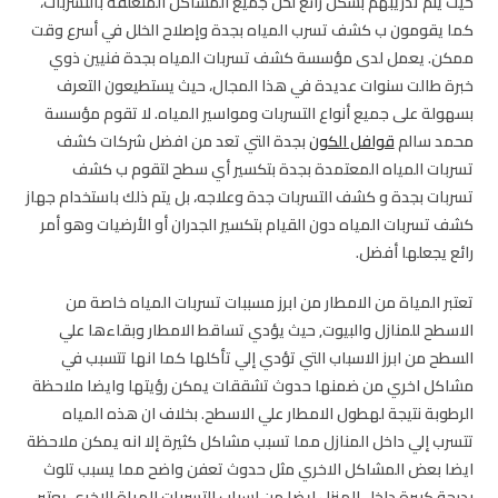
حيث يتم تدريبهم بشكل رائع لحل جميع المشاكل المتعلقة بالتسربات،
كما يقومون ب كشف تسرب المياه بجدة وإصلاح الخلل في أسرع وقت
ممكن. يعمل لدى مؤسسة كشف تسربات المياه بجدة فنيين ذوي
خبرة طالت سنوات عديدة في هذا المجال، حيث يستطيعون التعرف
بسهولة على جميع أنواع التسربات ومواسير المياه. لا تقوم مؤسسة
محمد سالم
قوافل الكون
بجدة التي تعد من افضل شركات كشف
تسربات المياه المعتمدة بجدة بتكسير أي سطح لتقوم ب كشف
تسربات بجدة و كشف التسربات جدة وعلاجه، بل يتم ذلك باستخدام جهاز
كشف تسربات المياه دون القيام بتكسير الجدران أو الأرضيات وهو أمر
رائع يجعلها أفضل.
تعتبر المياة من الامطار من ابرز مسببات تسربات المياه خاصة من
الاسطح للمنازل والبيوت, حيث يؤدي تساقط الامطار وبقاءها علي
السطح من ابرز الاسباب التي تؤدي إلي تأكلها كما انها تتسبب في
مشاكل اخري من ضمنها حدوث تشققات يمكن رؤيتها وايضا ملاحظة
الرطوبة نتيجة لهطول الامطار علي الاسطح. بخلاف ان هذه المياه
تتسرب إلي داخل المنازل مما تسبب مشاكل كثيرة إلا انه يمكن ملاحظة
ايضا بعض المشاكل الاخري مثل حدوث تعفن واضح مما يسبب تلوث
بدرجة كبيرة داخل المنزل,ايضا من اسباب التسربات للمياة الاخري يعتبر