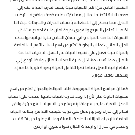
المسبح الخاص من اهم الاسباب حيث يسبب تسرب المياه منه إلي
ضعف البنية التحتيه للمنازل مما يترتب عليه ضعف واضح في تركيب
المنزل مما يضطر إلي الاستعانه بأصحاب الخبرات والشركات حيث اننا
نضمن التعامل السريع والفوري بدرجة امان عالية لجميع مشاكل
التسربات الخاصة بالمياة والتي يمكن التخلص منها نهائية بواسطة
العزل المائي كما ان الرطوبة تعتبر من اهم اسباب التسربات الخاصة
بالمياة حيث تعمل علي نشوء المياة من اسفل الارضيات الخاصة
بالمنزل مما تسبب مشاكل كبيرة لأصحاب المنازل وايضا تؤدي إلي
هلاك ارضية المنزل تماما نظرا لتفاعل المياة بصورة قوية خاصة إذا
إستمرت لوقت طويل.
كما ان مواسير المياة الموجودة خلف الحوائط والجدران تعتبر من اهم
مسببات التلوث نظرا لأن إذا وجد تسرب للمياة خلفها يصعب علي اصحاب
المنزل التعرف عليه بسهولة لإنه يعتبر من التسربات الغير مرئية والتي
تحتاج إلي خبراء وفريق عمل علي دراية بكيفية التعامل. بخلاف المياة
الخاصة بالري او الخزانات الخاصة بالمياة وما ينتج عنها من تشققات
وتصدع في جدران او ارضيات الخزان سواء علوي او ارضي