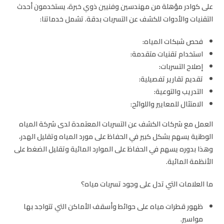
على كوادر مؤهلة من مهندسين وفنيين ذوي خبرة، يستخدمون أحدث
التقنيات والأدوات للكشف عن التسربات بدقة. تشمل خدماتنا:
فحص شبكات المياه:
استخدام تقنيات متقدمة:
إصلاح التسربات:
تقديم تقارير تفصيلية:
التدريب والتوعية:
الامتثال للمعايير واللوائح:
العمل مع شركات الكشف عن التسربات المعتمدة لدى شركة المياه
الوطنية يسهم بشكل كبير في الحفاظ على مورد المياه وتقليل الهدر،
وهذا بدوره يسهم في الحفاظ على الموارد المائية وتقليل الضغط على
الأنظمة المائية.
ما العلامات التي تدل على وجود تسربات مياه؟
ظهور قطرات مياه على حوائط وأسقف الأماكن التي تتواجد بها
مواسير.