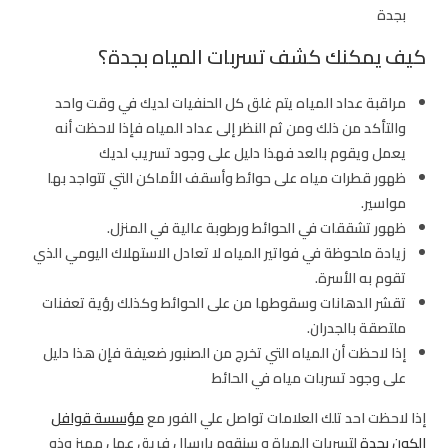
بجدة
كيف يمكنك كشف تسربات المياه بجدة؟
مراقبة عداد المياه يتم غلق كل الحنفيات لديك في وقت واحد
والتأكد من ذلك ومن ثم النظر إلى عداد المياه فإذا لاحظت أنه
يعمل ويقوم بالعد فهذا دليل على وجود تسريب لديك
ظهور قطرات مياه على حوائط وأسقف الأماكن التي تتواجد بها
مواسير.
ظهور تشققات في الحوائط ورطوبة عالية في المنزل.
زيادة ملحوظة في فواتير المياه لا تعادل الاستهلاك اليومي الذي
تقوم به الأسرة.
تقشر الدهانات وسقوطها من على الحوائط وكذلك رؤية تعفنات
ملتصقة بالجدران.
إذا لاحظت أن المياه التي تخرج من الصنبور ضعيفة فإن هذا دليل
على وجود تسربات مياه في الحائط
إذا لاحظت احد تلك العلامات تواصل علي الفور مع
مؤسسة قوافل
الكون بجدة
لتسربات المياة و سنقوم بإرسال فريق عمل مميز وذو