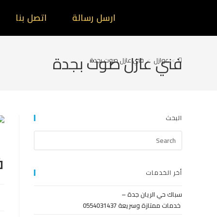
ارسل رسالة
اتصل بنا
فني عازل صوت بجدة
>
عوازل
>
فني عازل صوت بجدة
البحث
ف
أخر الخدمات
سباك حي الريان جدة –
خدمات ممتازة وسريعة 0554031437