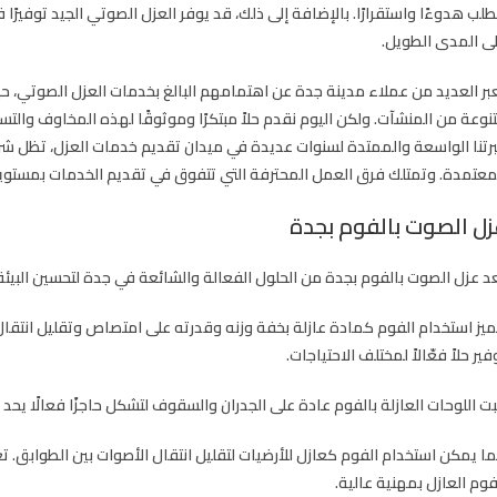
طلب هدوءًا واستقرارًا. بالإضافة إلى ذلك، قد يوفر العزل الصوتي الجيد توفيرًا
ى المدى الطويل.
بر العديد من عملاء مدينة جدة عن اهتمامهم البالغ بخدمات العزل الصوتي، ح
نوعة من المنشآت. ولكن اليوم نقدم حلاً مبتكرًا وموثوقًا لهذه المخاوف وال
رتنا الواسعة والممتدة لسنوات عديدة في ميدان تقديم خدمات العزل، تظل شرك
معتمدة. وتمتلك فرق العمل المحترفة التي تتفوق في تقديم الخدمات بمستويات
زل الصوت بالفوم بجدة
د عزل الصوت بالفوم بجدة من الحلول الفعالة والشائعة في جدة لتحسين البيئة 
ميز استخدام الفوم كمادة عازلة بخفة وزنه وقدرته على امتصاص وتقليل انتقال 
فير حلاً فعّالاً لمختلف الاحتياجات.
بت اللوحات العازلة بالفوم عادة على الجدران والسقوف لتشكل حاجزًا فعالًا يح
ا يمكن استخدام الفوم كعازل للأرضيات لتقليل انتقال الأصوات بين الطوابق
فوم العازل بمهنية عالية.