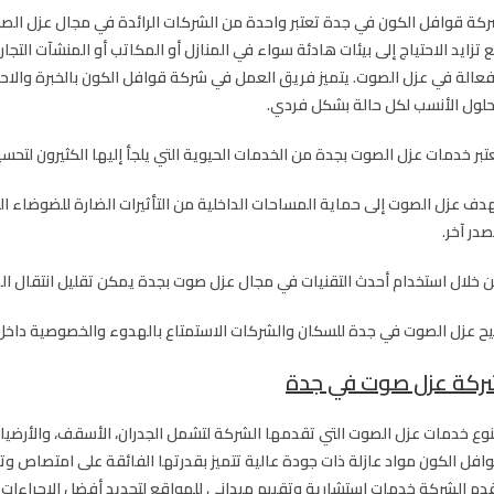
كة قوافل الكون في جدة تعتبر واحدة من الشركات الرائدة في مجال عزل الص
 تزايد الاحتياج إلى بيئات هادئة سواء في المنازل أو المكاتب أو المنشآت التج
فعالة في عزل الصوت. يتميز فريق العمل في شركة قوافل الكون بالخبرة والاح
حلول الأنسب لكل حالة بشكل فردي.
تبر خدمات عزل الصوت بجدة من الخدمات الحيوية التي يلجأ إليها الكثيرون لتحسي
دف عزل الصوت إلى حماية المساحات الداخلية من التأثيرات الضارة للضوضاء الخار
در آخر.
 خلال استخدام أحدث التقنيات في مجال عزل صوت بجدة يمكن تقليل انتقال ال
يح عزل الصوت في جدة للسكان والشركات الاستمتاع بالهدوء والخصوصية داخل ا
ركة عزل صوت في جدة
نوع خدمات عزل الصوت التي تقدمها الشركة لتشمل الجدران، الأسقف، والأرضيات
افل الكون مواد عازلة ذات جودة عالية تتميز بقدرتها الفائقة على امتصاص وت
دم الشركة خدمات استشارية وتقييم ميداني للمواقع لتحديد أفضل الإجراءات 