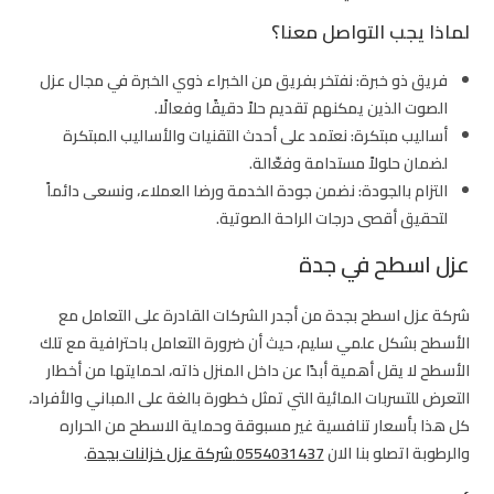
لماذا يجب التواصل معنا؟
فريق ذو خبرة:
نفتخر بفريق من الخبراء ذوي الخبرة في مجال عزل
الصوت الذين يمكنهم تقديم حلاً دقيقًا وفعالًا.
أساليب مبتكرة:
نعتمد على أحدث التقنيات والأساليب المبتكرة
لضمان حلولاً مستدامة وفعّالة.
التزام بالجودة:
نضمن جودة الخدمة ورضا العملاء، ونسعى دائماً
لتحقيق أقصى درجات الراحة الصوتية.
عزل اسطح في جدة
شركة عزل اسطح بجدة
من أجدر الشركات القادرة على التعامل مع
الأسطح بشكل علمي سليم، حيث أن ضرورة التعامل باحترافية مع تلك
الأسطح لا يقل أهمية أبدًا عن داخل المنزل ذاته، لحمايتها من أخطار
التعرض للتسربات المائية التي تمثل خطورة بالغة على المباني والأفراد،
كل هذا بأسعار تنافسية غير مسبوقة وحماية الاسطح من الحراره
والرطوبة اتصلو بنا الان
0554031437
شركة عزل خزانات بجدة
.