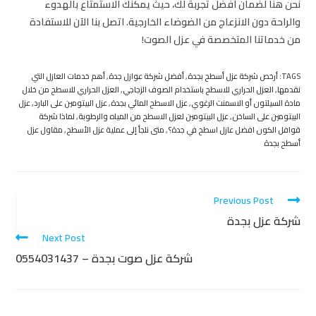
نحن هنا لضمان أفضل تجربة لك، حيث يمكنك الاستمتاع بالهدوء
والراحة دون الانزعاج من الضوضاء الخارجية. اتصل بنا الآن للاستفادة
من خدماتنا المتخصصة في عزل الصوت!
TAGS
:
أرخص شركة عزل أسطح بجدة
,
أفضل شركة عوازل جدة
,
أهم خدمات العازل التي
نقدمها
,
العزل الحراري للاسطح باستخدام الصوف الزجاجي
,
العزل الحراري للاسطح من خلال
مادة السيلتون أو الاسمنت الرغوي
,
عزل الاسطح المائي بجدة
,
عزل البيتومين على البارد
,
عزل
البيتومين على الساخن
,
عزل البيتومين لعزل الاسطح من المياه والرطوبة
,
لماذا شركة
قوافل الكون افضل عازل اسطح في جدة؟
,
متى نلجأ إلى عملية عزل الأسطح
,
مقاول عزل
أسطح بجدة
Previous Post
شركة عزل بجدة
Next Post
شركة عزل صوت بجدة – 0554031437