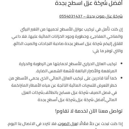
أفضل شركة عزل اسطح بجدة
شركة عزل صوت بجدة – 0554031437
إن كنت تأمل في تركيب عوازل للأسطح تحميها من التغير البيئي
والمناخي المفاجئ، وخطورة وجود الخزانات المائية عليها، فلا داعي
للقلق إليكم
شركة عزل اسطح بجدة
صاحبة النجاحات والصيت الذائع،
والتي توفر ما يلي:
تركيب العازل الحراري للأسطح لحمايتها من الرطوبة والحرارة
المرتفعة والأضرار البالغة لأشعة الشمس الضارة.
كما أننا قادرين على تركيب العازل المائي الذي يحمي الأسطح من
خطر التعرض للتسربات المائية الناتجة عن مياه الأمطار المتراكمة
في فصل الصيف شركة عزل مسابح بالطائف,شركات العزل
المائي,أفضل شركة عزل,شركة عزل أسطح بجدة
تواصل معنا الآن لخدمة لا تقاوم!
إذا كنت تبحث عن حلاً فعّالًا ل
عزل الصوت
، فلا تتردد في الاتصال بنا اليوم.