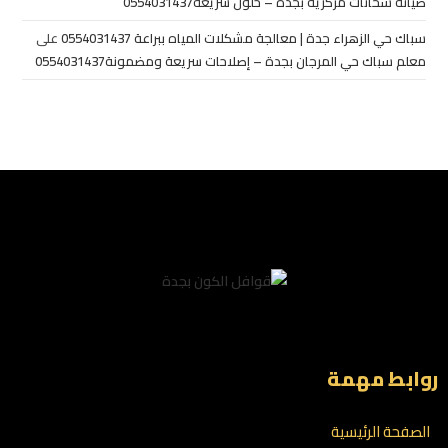
صيانة سخانات مركزية بجدة – حلول سريعة0554031437
سباك حي الزهراء جدة | معالجة مشكلات المياه ببراعة 0554031437
على
معلم سباك حي المرجان بجدة – إصلاحات سريعة ومضمونة0554031437
روابط مهمة
الصفحة الرئيسية