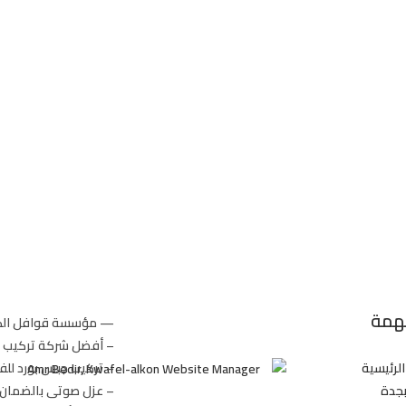
مهمة
— مؤسسة قوافل الك
– أفضل شركة تركيب ج
لرئيسية
– تركيب جبس بورد للف
بجدة
– عزل صوتى بالضمان لل