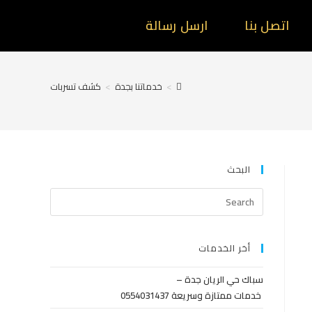
اتصل بنا
ارسل رسالة
>
خدماتنا بجدة
>
كشف تسربات
البحث
أخر الخدمات
سباك حي الريان جدة –
خدمات ممتازة وسريعة 0554031437