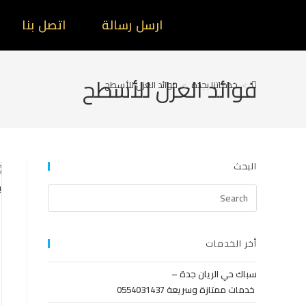
ارسل رسالة
اتصل بنا
فوائد العزل للأسطح
>
خدماتنا بجدة
>
فوائد العزل للأسطح
البحث
أخر الخدمات
سباك حي الريان جدة –
خدمات ممتازة وسريعة 0554031437