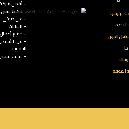
– أفضل شركة ت
– تركيب جبس بو
ة الرئيسية
– عزل صوتى با
نا بجدة
– الصالات
– جميع أعمال 
افل الكون
– عزل الأسطح 
نا
التسريبات
– خدمة متميزة
رسالة
 الموقع