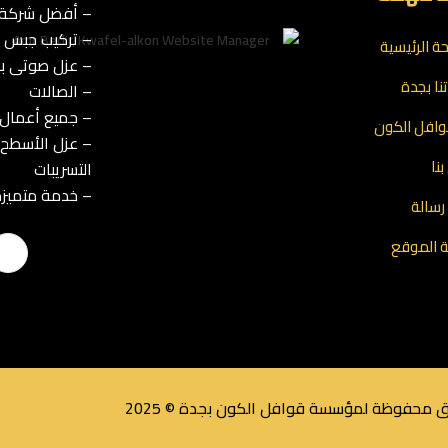
– أفضل شركة ت
– تركيب جبس بو
ة الرئيسية
– عزل صوتى با
نا بجدة
– الصالات
– جميع أعمال 
افل الكون
– عزل الأسطح 
نا
التسريبات
– خدمة متميزة
رسالة
 الموقع
 محفوظة لمؤسسة قوافل الكون بجدة © 2025