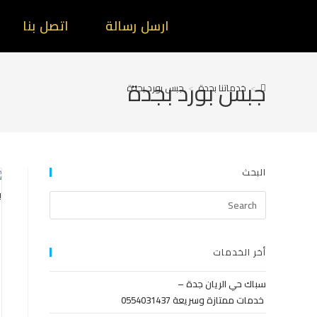
ارسل رسالة
اتصل بنا
جبس بورد بجدة
>
خدماتنا بجدة
>
جبس بورد بجدة
البحث
أخر الخدمات
سباك حي الريان جدة –
خدمات ممتازة وسريعة 0554031437