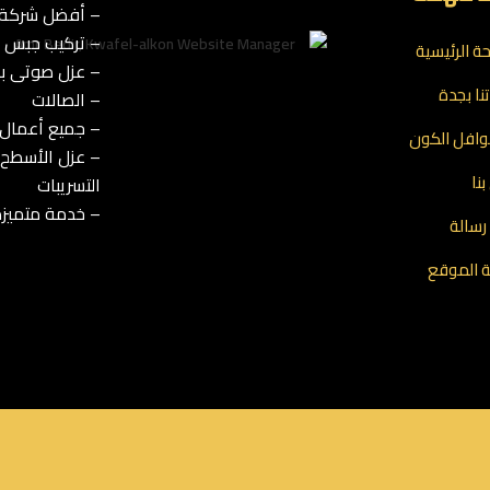
– أفضل شركة ت
– تركيب جبس بو
ة الرئيسية
– عزل صوتى با
نا بجدة
– الصالات
– جميع أعمال 
افل الكون
– عزل الأسطح 
نا
التسريبات
– خدمة متميزة
رسالة
 الموقع