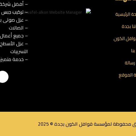
– أفضل شركة ت
– تركيب جبس بو
ة الرئيسية
– عزل صوتى با
نا بجدة
– الصالات
– جميع أعمال 
افل الكون
– عزل الأسطح 
نا
التسريبات
– خدمة متميزة
رسالة
 الموقع
 محفوظة لمؤسسة قوافل الكون بجدة © 2025