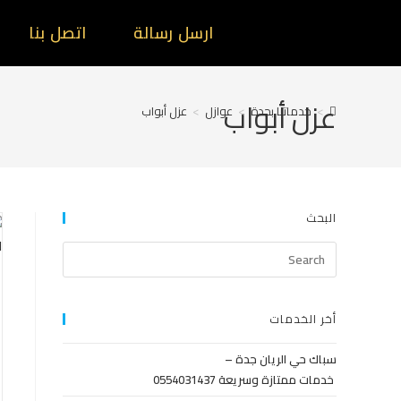
ارسل رسالة
اتصل بنا
عزل أبواب
>
خدماتنا بجدة
>
عوازل
>
عزل أبواب
البحث
أخر الخدمات
سباك حي الريان جدة –
خدمات ممتازة وسريعة 0554031437